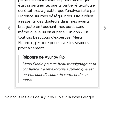
partie de séance avec la podomancie qui
ma
était si pertinente, que la partie réflexologie
co
e
qui était très agréable que l'analyse faite par
Florence sur mes déséquilibres. Elle a réussi
e
a ressentir des douleurs dans mes avants
e.
bras juste en touchant mes pieds sans
même que je lui en ai parlé ! Un don ? En
tout cas beaucoup d'expertise. Merci
Florence, j'espère poursuivre les séances
 tu
prochainement.
Réponse de Ayur by Flo
Merci Elodie pour ce beau témoignage et ta
confiance. La réflexologie ayurvedique est
un vrai outil d'écoute du corps et de ses
maux.
Voir tous les avis de Ayur by Flo sur la fiche Google