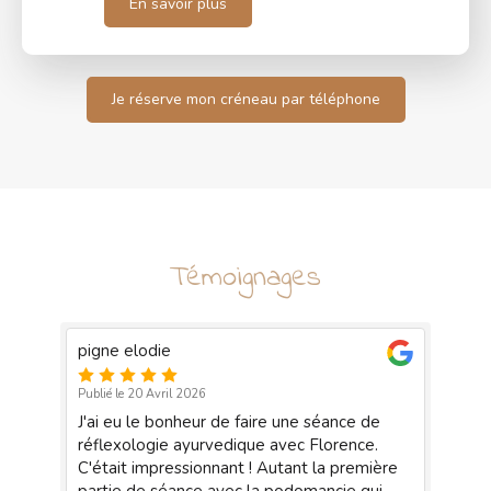
En savoir plus
Je réserve mon créneau par téléphone
Témoignages
pigne elodie
Ca
Publié le 20 Avril 2026
Pub
e
J'ai eu le bonheur de faire une séance de
Fl
réflexologie ayurvedique avec Florence.
pr
C'était impressionnant ! Autant la première
sé