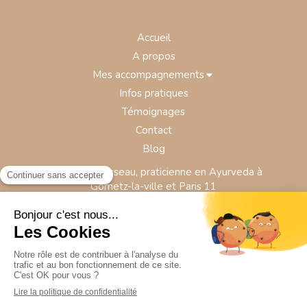
Accueil
A propos
Mes accompagnements
Infos pratiques
Témoignages
Contact
Blog
Florence Morisseau, praticienne en Ayurveda à
Gometz-la-ville et Paris 11
Plan du site
Mentions légales